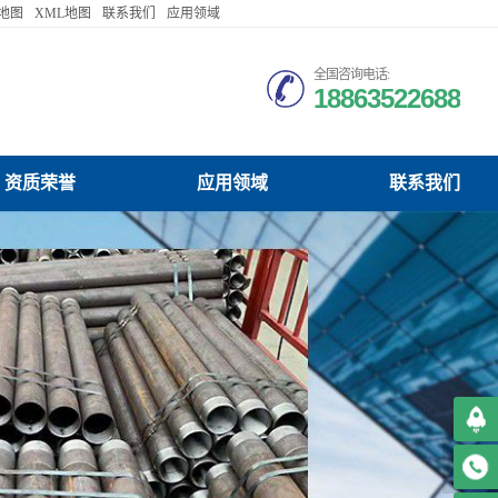
地图
XML地图
联系我们
应用领域
Español
全国咨询电话:
18863522688
Français
русский язык
日本語
司资质荣誉
商州注浆管生产厂家公司应用领域
商州注浆管生产厂家公司联系我们
Italiano
IndonesiaName
认语言