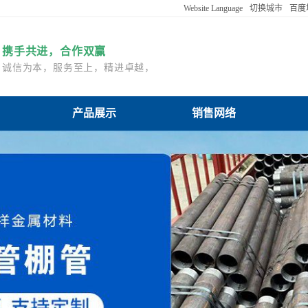
Website Language
切换城市
百度
English
携手共进，合作双赢
Português
诚信为本，服务至上，精进卓越，亲和共生
Deutsch
بالعربية
管生产厂家公司产品展示
商州注浆管生产厂家公司销售网络
商州注浆管生产厂家公
한국어
ViệtName
返回默