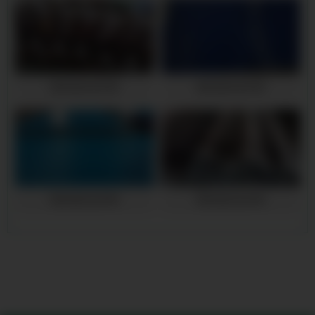
晋安液压支护管
晋安液压支护管
晋安液压支护管
晋安液压支护管